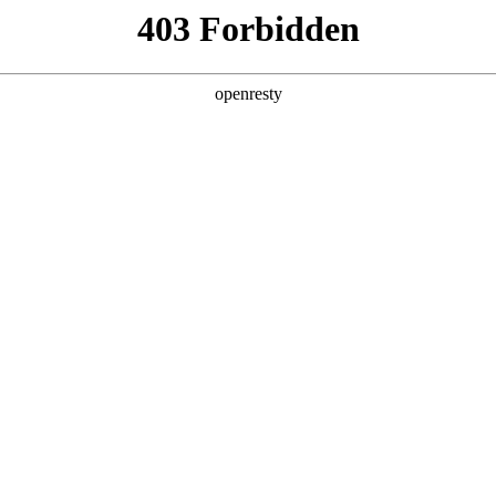
企业业务
个人业务
了解我们
投资者
示器件
>
拼接显示
EN
Global
以及商业显示。LCD 覆盖了3.5,1.7,0.88mm，从
5英寸。
监控
商